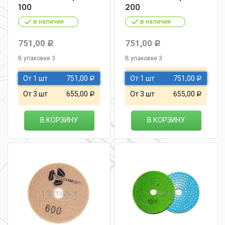
100
200
в наличии
в наличии
751,00
751,00
Р
Р
В упаковке 3
В упаковке 3
От 1 шт
751,00
От 1 шт
751,00
Р
Р
От 3 шт
655,00
От 3 шт
655,00
Р
Р
В КОРЗИНУ
В КОРЗИНУ