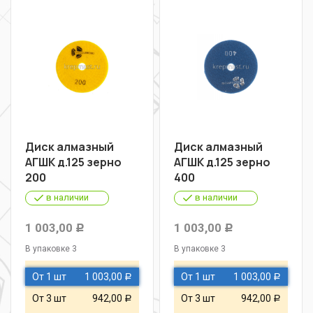
Диск алмазный
Диск алмазный
АГШК д.125 зерно
АГШК д.125 зерно
200
400
в наличии
в наличии
1 003,00
1 003,00
Р
Р
В упаковке 3
В упаковке 3
От 1 шт
1 003,00
От 1 шт
1 003,00
Р
Р
От 3 шт
942,00
От 3 шт
942,00
Р
Р