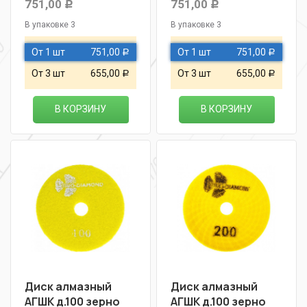
751,00
751,00
Р
Р
В упаковке 3
В упаковке 3
От 1 шт
751,00
От 1 шт
751,00
Р
Р
От 3 шт
655,00
От 3 шт
655,00
Р
Р
В КОРЗИНУ
В КОРЗИНУ
Диск алмазный
Диск алмазный
АГШК д.100 зерно
АГШК д.100 зерно