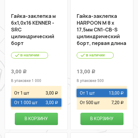
Гайка-заклепка м
Гайка-заклепка
6х1,0х16 KENNER -
HARPOON М 8 х
SRC
17,5мм CN1-CB-S
цилиндрический
цилиндрический
борт
борт, первая длина
в наличии
в наличии
3,00
13,00
Р
Р
В упаковке 1 000
В упаковке 500
От 1 шт
3,00
От 1 шт
13,00
Р
Р
От 1 000 шт
3,00
От 500 шт
7,20
Р
Р
В КОРЗИНУ
В КОРЗИНУ