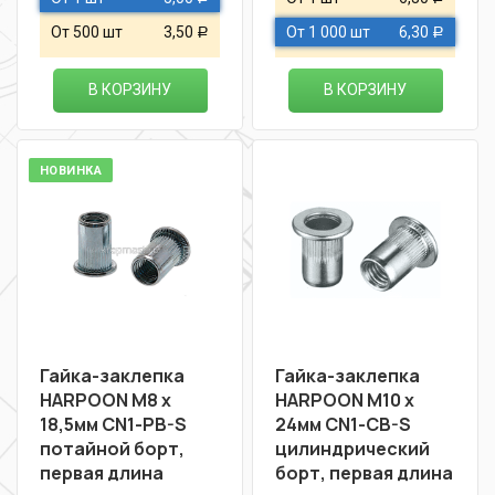
От 500 шт
3,50
От 1 000 шт
6,30
Р
Р
В КОРЗИНУ
В КОРЗИНУ
НОВИНКА
Гайка-заклепка
Гайка-заклепка
HARPOON М8 х
HARPOON М10 х
18,5мм CN1-РB-S
24мм CN1-CB-S
потайной борт,
цилиндрический
первая длина
борт, первая длина