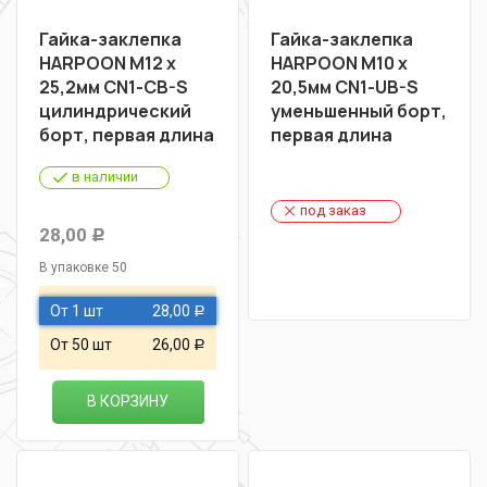
Гайка-заклепка
Гайка-заклепка
HARPOON М12 х
HARPOON М10 х
25,2мм CN1-CB-S
20,5мм CN1-UB-S
цилиндрический
уменьшенный борт,
борт, первая длина
первая длина
в наличии
под заказ
28,00
Р
В упаковке 50
От 1 шт
28,00
Р
От 50 шт
26,00
Р
В КОРЗИНУ