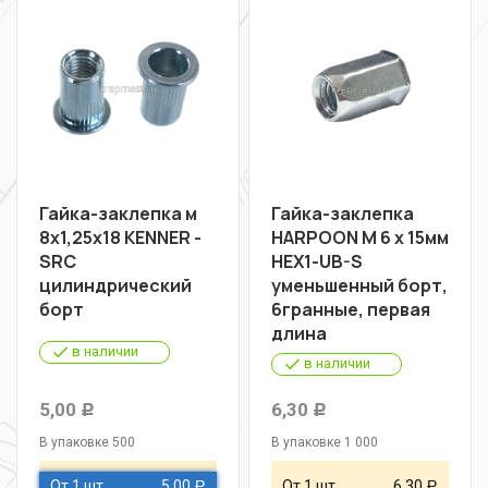
Гайка-заклепка м
Гайка-заклепка
8х1,25х18 KENNER -
HARPOON М 6 х 15мм
SRC
НЕХ1-UB-S
цилиндрический
уменьшенный борт,
борт
6гранные, первая
длина
в наличии
в наличии
5,00
6,30
Р
Р
В упаковке 500
В упаковке 1 000
От 1 шт
5,00
От 1 шт
6,30
Р
Р