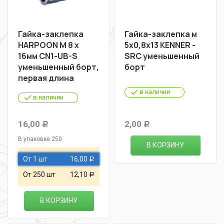
Гайка-заклепка
Гайка-заклепка м
HARPOON М 8 х
5х0,8х13 KENNER -
16мм CN1-UB-S
SRC уменьшенный
уменьшенный борт,
борт
первая длина
в наличии
в наличии
16,00
2,00
Р
Р
В упаковке 250
В КОРЗИНУ
От 1 шт
16,00
Р
От 250 шт
12,10
Р
В КОРЗИНУ