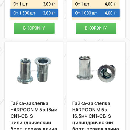
От 1 шт
3,80
От 1 шт
4,00
Р
Р
От 1 500 шт
3,80
От 1 000 шт
4,00
Р
Р
В КОРЗИНУ
В КОРЗИНУ
Гайка-заклепка
Гайка-заклепка
HARPOON М 5 х 13мм
HARPOON М 6 х
CN1-CB-S
16,5мм CN1-CB-S
цилиндрический
цилиндрический
борт, первая длина
борт, первая длина