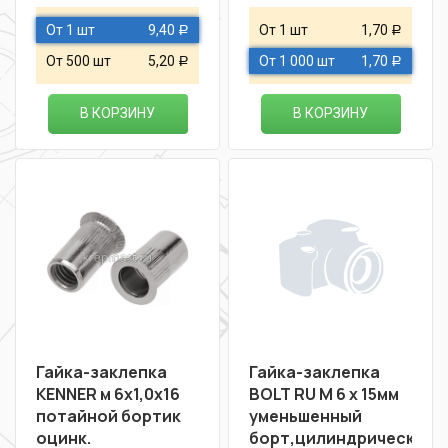
От 1 шт
9,40
От 1 шт
1,70
Р
Р
От 500 шт
5,20
От 1 000 шт
1,70
Р
Р
В КОРЗИНУ
В КОРЗИНУ
Гайка-заклепка
Гайка-заклепка
KENNER м 6х1,0х16
BOLT RU М 6 х 15мм
потайной бортик
уменьшенный
оцинк.
борт,цилиндрическая