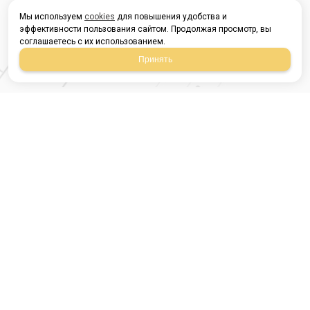
Мы используем
cookies
для повышения удобства и
эффективности пользования сайтом. Продолжая просмотр, вы
соглашаетесь с их использованием.
Принять
Магазин строительных
материалов
420054, Республика
Татарстан
г.Казань, ул.Татарстан,
9
г.Казань, ул.Ямашева,